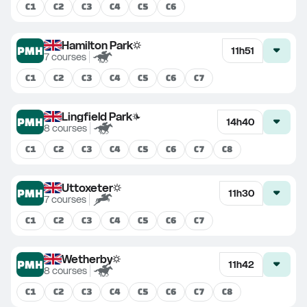
C
1
C
2
C
3
C
4
C
5
C
6
Hamilton Park
PMH
11h51
7
courses
C
1
C
2
C
3
C
4
C
5
C
6
C
7
Lingfield Park
PMH
14h40
8
courses
C
1
C
2
C
3
C
4
C
5
C
6
C
7
C
8
Uttoxeter
PMH
11h30
7
courses
C
1
C
2
C
3
C
4
C
5
C
6
C
7
Wetherby
PMH
11h42
8
courses
C
1
C
2
C
3
C
4
C
5
C
6
C
7
C
8