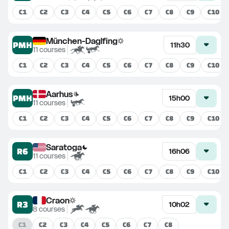
C
1
C
2
C
3
C
4
C
5
C
6
C
7
C
8
C
9
C
10
München-Daglfing
PMH
11h30
11
courses
C
1
C
2
C
3
C
4
C
5
C
6
C
7
C
8
C
9
C
10
Aarhus
PMH
15h00
11
courses
C
1
C
2
C
3
C
4
C
5
C
6
C
7
C
8
C
9
C
10
Saratoga
R6
16h06
11
courses
C
1
C
2
C
3
C
4
C
5
C
6
C
7
C
8
C
9
C
10
Craon
R3
10h02
8
courses
C
1
C
2
C
3
C
4
C
5
C
6
C
7
C
8