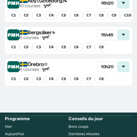
Aby (Göteborg)
PMH
16h20
10
courses
C
1
C
2
C
3
C
4
C
5
C
6
C
7
C
8
C
9
C
10
Bergsåker
PMH
15h45
8
courses
C
1
C
2
C
3
C
4
C
5
C
6
C
7
C
8
Örebro
PMH
10h20
8
courses
C
1
C
2
C
3
C
4
C
5
C
6
C
7
C
8
Programme
Conseils du jour
Hier
Bons coups
Aujourd'hui
Dernières minutes