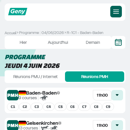
Programme : 04/06/2026
R-1C1 - Baden-Baden
Accueil
Hier
Aujourd'hui
Demain
PROGRAMME
JEUDI 4 JUIN 2026
Réunions PMU / Internet
Réunions PMH
Baden-Baden
PMH
11h00
9
courses
C
1
C
2
C
3
C
4
C
5
C
6
C
7
C
8
C
9
Gelsenkirchen
PMH
11h00
13
courses