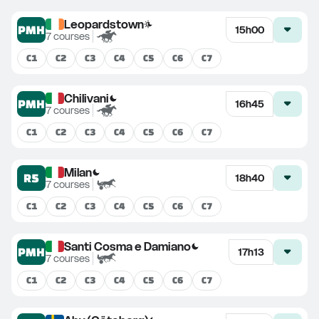
Leopardstown
PMH
15h00
7
courses
C
1
C
2
C
3
C
4
C
5
C
6
C
7
Chilivani
PMH
16h45
7
courses
C
1
C
2
C
3
C
4
C
5
C
6
C
7
Milan
R5
18h40
7
courses
C
1
C
2
C
3
C
4
C
5
C
6
C
7
Santi Cosma e Damiano
PMH
17h13
7
courses
C
1
C
2
C
3
C
4
C
5
C
6
C
7