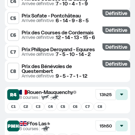
C
4
7 - 10 - 4 - 1 - 9
Arrivée définitive
 :
Définitive
Prix Sofate - Pontchâteau
C
5
6 - 14 - 9 - 8 - 5
Arrivée définitive
 :
Définitive
Prix des Courses de Cordemais
C
6
12 - 14 - 13 - 15 - 6
Arrivée définitive
 :
Définitive
Prix Philippe Deroyand - Equures
C
7
7 - 5 - 10 - 14 - 2
Arrivée définitive
 :
Définitive
Prix des Bénévoles de 
C
8
Questembert
9 - 5 - 7 - 1 - 12
Arrivée définitive
 :
Rouen-Mauquenchy
R4
13h25
8
courses
C
1
C
2
C
3
C
4
C
5
C
6
C
7
C
8
Ffos Las
PMH
15h50
6
courses