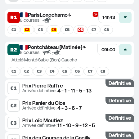
ParisLongchamp
R1
14h43
8
courses
C
2
C
4
C
6
C
1
C
3
C
5
C
7
C
8
Pontchâteau [Matinée]
R2
09h00
8
courses
Attelé
Monté
Sable (Bon)
Gauche
C
1
C
2
C
3
C
4
C
5
C
6
C
7
C
8
Définitive
Prix Pierre Raffre
C
1
4 - 1 - 11 - 5 - 13
Arrivée définitive
 :
Définitive
Prix Panier du Clos
C
2
4 - 3 - 6 - 7
Arrivée définitive
 :
Définitive
Prix Loïc Moutiez
C
3
11 - 10 - 9 - 12 - 5
Arrivée définitive
 :
Définitive
Prix des Courses de la Gacilly