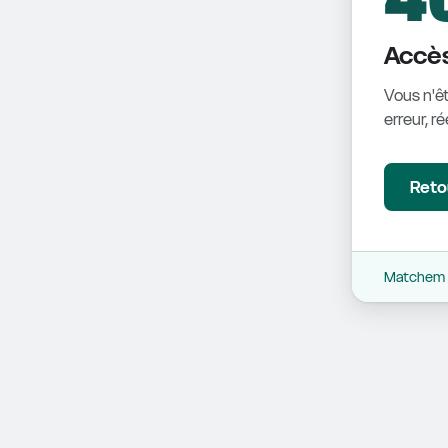
Accès
Vous n'êt
erreur, r
Retou
Matchem -