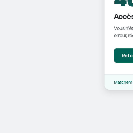
Accès
Vous n'êt
erreur, r
Retou
Matchem -