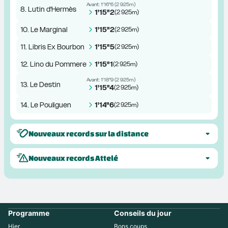
Avant:
1'16"6
(
2 925m
)
8. Lutin d'Hermès
1'15"2
(
2 925m
)
10. Le Marginal
1'15"2
(
2 925m
)
11. Libris Ex Bourbon
1'15"5
(
2 925m
)
12. Lino du Pommereux
1'15"1
(
2 925m
)
Avant:
1'18"9
(
2 925m
)
13. Le Destin
1'15"4
(
2 925m
)
14. Le Pouliguen
1'14"6
(
2 925m
)
Nouveaux records sur la distance
Nouveaux records Attelé
Programme
Conseils du jour
Hier
Bons coups