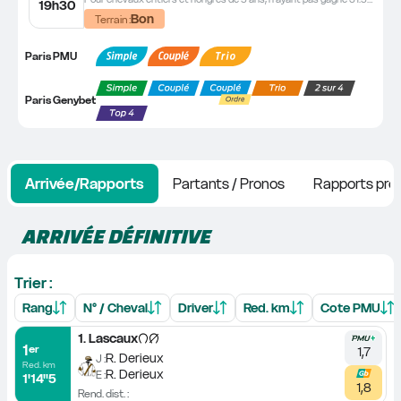
19h30
Bon
Terrain :
Paris PMU
Paris Genybet
Arrivée/Rapports
Partants / Pronos
Rapports pro
ARRIVÉE DÉFINITIVE
Trier :
Rang
N° / Cheval
Driver
Red. km
Cote PMU
1
.
Lascaux
1
er
1,7
R. Derieux
J :
Red. km
R. Derieux
E :
1'14''5
1,8
Rend. dist. :