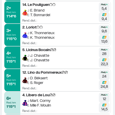
14
.
Le Pouliguen
2
e
5,4
E. Briand
J :
Red. km
T. Bonnardel
E :
1'14''6
9,4
Rend. dist. :
2
.
Loriot
3
e
9,6
K. Thonnerieux
J :
Red. km
K. Thonnerieux
E :
1'15''0
13,6
Rend. dist. :
5
.
Licinus Bocain
4
e
28
J. Chavatte
J :
Red. km
J. Chavatte
E :
1'15''1
22,3
Rend. dist. :
12
.
Lino du Pommereux
5
e
24
D. Békaert
J :
Red. km
S. Roger
E :
1'15''1
24,8
Rend. dist. :
4
.
Libero de Lou
6
e
12
Mart. Cormy
J :
Red. km
Mlle F. Moulin
E :
1'15''1
14,5
Rend. dist. :