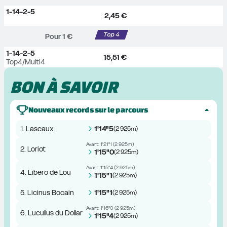
1-14-2-5
2,45 €
Pour 
1
 €
1-14-2-5
15,51 €
Top4/Multi4
BON À SAVOIR
Nouveaux records sur le parcours
1. Lascaux
1'14"5
(
2 925m
)
Avant:
1'21"1
(
2 925m
)
2. Loriot
1'15"0
(
2 925m
)
Avant:
1'15"4
(
2 925m
)
4. Libero de Lou
1'15"1
(
2 925m
)
5. Licinus Bocain
1'15"1
(
2 925m
)
Avant:
1'16"0
(
2 925m
)
6. Lucullus du Dollar
1'15"4
(
2 925m
)