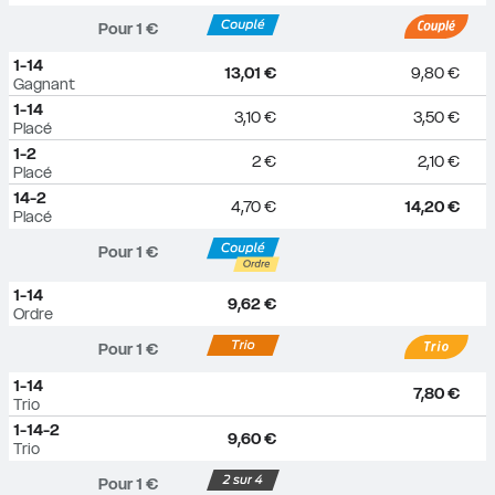
Pour 
1
 €
1-14
13,01 €
9,80 €
Gagnant
1-14
3,10 €
3,50 €
Placé
1-2
2 €
2,10 €
Placé
14-2
4,70 €
14,20 €
Placé
Pour 
1
 €
1-14
9,62 €
Ordre
Pour 
1
 €
1-14
7,80 €
Trio
1-14-2
9,60 €
Trio
Pour 
1
 €