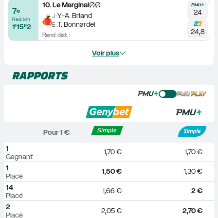
10
.
Le Marginal
7
e
24
Y.-A. Briand
J :
Red. km
T. Bonnardel
E :
1'15''2
24,8
Rend. dist. :
Voir plus
RAPPORTS
Pour 
1
 €
1
1,70 €
1,70 €
Gagnant
1
1,50 €
1,30 €
Placé
14
1,66 €
2 €
Placé
2
2,05 €
2,70 €
Placé