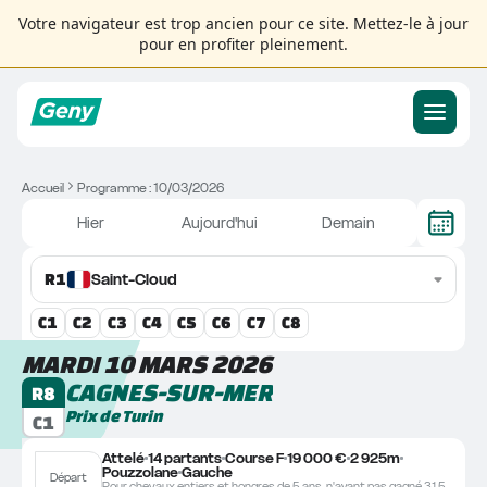
Votre navigateur est trop ancien pour ce site. Mettez-le à jour
pour en profiter pleinement.
Accueil
Programme : 10/03/2026
Hier
Aujourd'hui
Demain
R
1
Saint-Cloud
C
1
C
2
C
3
C
4
C
5
C
6
C
7
C
8
MARDI 10 MARS 2026
CAGNES-SUR-MER
R8
Prix de Turin
C1
Attelé
14 partants
Course F
19 000 €
2 925m
Pouzzolane
Gauche
Départ
Pour chevaux entiers et hongres de 5 ans, n'ayant pas gagné 31.500.