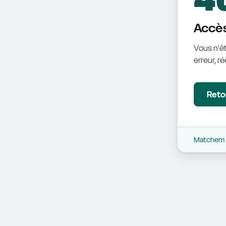
Accès
Vous n'êt
erreur, r
Retou
Matchem -